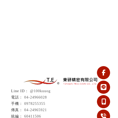
@100kuuog
04-24966028
0978255355
04-24965921
60411506